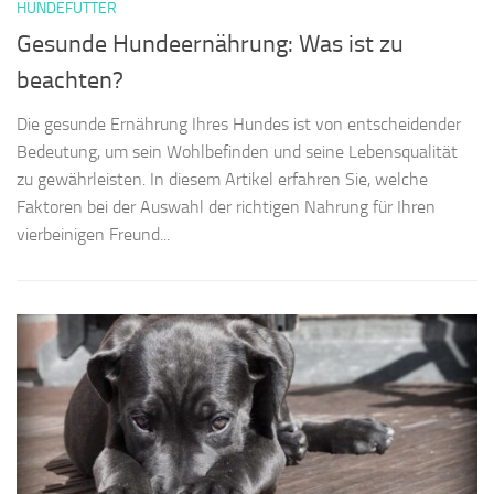
HUNDEFUTTER
A
Gesunde Hundeernährung: Was ist zu
W
beachten?
s
Die gesunde Ernährung Ihres Hundes ist von entscheidender
Je
Bedeutung, um sein Wohlbefinden und seine Lebensqualität
ob
zu gewährleisten. In diesem Artikel erfahren Sie, welche
se
Faktoren bei der Auswahl der richtigen Nahrung für Ihren
ka
vierbeinigen Freund...