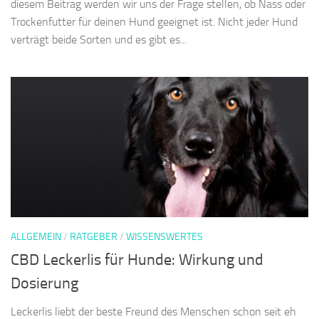
diesem Beitrag werden wir uns der Frage stellen, ob Nass oder
Trockenfutter für deinen Hund geeignet ist. Nicht jeder Hund
verträgt beide Sorten und es gibt es...
ALLGEMEIN
/
RATGEBER
/
WISSENSWERTES
CBD Leckerlis für Hunde: Wirkung und
Dosierung
Leckerlis liebt der beste Freund des Menschen schon seit eh