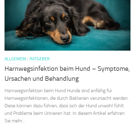
ALLGEMEIN
/
RATGEBER
Harnwegsinfektion beim Hund – Symptome,
Ursachen und Behandlung
Harnwegsinfektion beim Hund Hunde sind anfällig für
Harnwegsinfektionen, die durch Bakterien verursacht werden.
Diese können dazu führen, dass sich der Hund unwohl fühlt
und Probleme beim Urinieren hat. In diesem Artikel erfahren
Sie mehr...