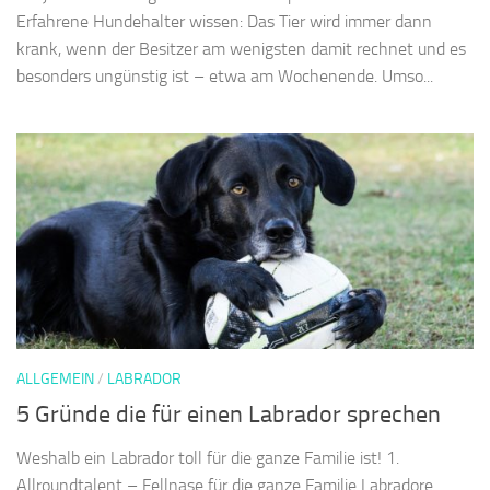
Erfahrene Hundehalter wissen: Das Tier wird immer dann
krank, wenn der Besitzer am wenigsten damit rechnet und es
besonders ungünstig ist – etwa am Wochenende. Umso...
ALLGEMEIN
/
LABRADOR
5 Gründe die für einen Labrador sprechen
Weshalb ein Labrador toll für die ganze Familie ist! 1.
Allroundtalent – Fellnase für die ganze Familie Labradore