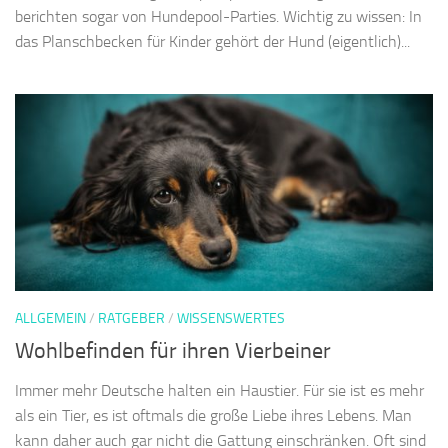
berichten sogar von Hundepool-Parties. Wichtig zu wissen: In
das Planschbecken für Kinder gehört der Hund (eigentlich)...
ALLGEMEIN
/
RATGEBER
/
WISSENSWERTES
Wohlbefinden für ihren Vierbeiner
Immer mehr Deutsche halten ein Haustier. Für sie ist es mehr
als ein Tier, es ist oftmals die große Liebe ihres Lebens. Man
kann daher auch gar nicht die Gattung einschränken. Oft sind